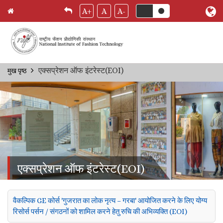
A+
A
A-
Skip
एक्सप्रेशन ऑफ इंटरेस्ट(EOI)
मुख पृष्ठ
Breadcrumb
to
main
content
एक्सप्रेशन ऑफ इंटरेस्ट(EOI)
वैकल्पिक GE कोर्स 'गुजरात का लोक नृत्य – गरबा' आयोजित करने के लिए योग्य
रिसोर्स पर्सन / संगठनों को शामिल करने हेतु रुचि की अभिव्यक्ति (EOI)