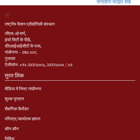
संग्रहीत फाइलें देखें
राष्ट्रीय फैशन प्रौद्योगिकी संस्थान
जीएच-ओ मार्ग,
इंफो सिटी के पीछे,
डीएआईआईसीटी के पास,
गांधीनगर – 382 007,
गुजरात
टेलीफोन: +91-35371001, 35371004 / 05
तुरत लिंक
मीडिया में निफ्ट गांधीनगर
शुल्क भुगतान
शैक्षणिक कैलेंडर
परिपत्र/कार्यालय ज्ञापन
कौन कौन
निविदा