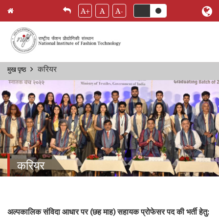
A+
A
A-
Skip
करियर
मुख पृष्ठ
Breadcrumb
to
main
content
करियर
अल्पकालिक संविदा आधार पर (छह माह) सहायक प्रोफेसर पद की भर्ती हेतु: