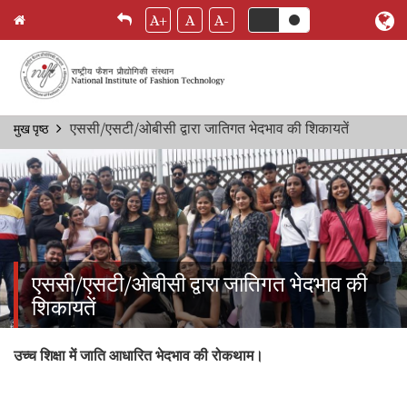
A+
A
A-
Skip
एससी/एसटी/ओबीसी द्वारा जातिगत भेदभाव की शिकायतें
मुख पृष्ठ
Breadcrumb
to
main
content
एससी/एसटी/ओबीसी द्वारा जातिगत भेदभाव की
शिकायतें
उच्च शिक्षा में जाति आधारित भेदभाव की रोकथाम।