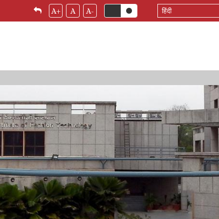
Select
A+
A
A-
your
language