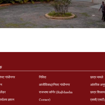
ंक
निफ्ट गांधीनगर
निविदा
छात्र मामले
ान
आजीविका@निफ़्ट गांधीनगर
आंतरिक अनु
लेंडर
राजभाषा कॉर्नर (Rajbhasha
छात्र शिकाय
र्यालय ज्ञापन
Corner)
एससी/एसटी/ओ