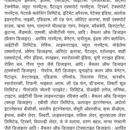
गोकलदास इमेजेज, इंपल्स, एचएंडएम, आईटीसी एलआरबीडी, केएसए
टेक्नोपैक, मदुरा गारमेंट्स, पैंटालून एक्सपोर्ट गारमेंट्स, ट्रिबर्ग, टेक्सपोर्ट
गारमेंट्स, नेटवर्क क्लोथिंग लिमिटेड, इंटिमेट अपैरल्स, पेटेक्स इंडिया, आलोक
इंडस्ट्रीज, नाइकी, एडिडास, ली एंड फंग, ओरिएंट क्राफ्ट, शाही एक्सपोर्ट
हाउस, ऋचा ग्रुप, एलएनजे भीलवाड़ा ग्रुप, रेमंड्स, ब्लैकबेरी, क्रिएटनेट,
कूटन्स, लैंडमार्क, एएमसी, ओजीटीसी ग्रुप, आदि। बैचलर ऑफ डिजाइन
(फैशन डिजाइन) : अरविंद गारमेंट्स, बेनेटन, फ्रीलुक, इंडस लीग क्लोथिंग,
आईटीसी लिमिटेड, लेविस, लाइफस्टाइल, मदुरा गारमेंट्स, मोडेलेमा
एक्सपोर्ट्स, ओमेगा डिजाइन्स, ओरिएंट क्राफ्ट, पैंटालून, प्रोलाइन, शाही
एक्सपोर्ट्स, स्पैन इंडिया, स्पाइकर, स्वारोवस्की इंडिया, यूनी स्टाइल इंडिया,
रोहित बल, गौरव गुप्ता जैसे डिजाइनर, आदि। बैचलर ऑफ डिजाइन
(एक्सेसरी डिजाइन) : गोदरेज, मैटी डिजाइन, यूनाइटेड कलर ऑफ बेनेटन,
पैंटालून, वेस्टसाइड, एडिडास, एपिसोड, रिलायंस रिटेल, चारबॉन,
स्वारोवस्की, टिफ़नी, माइकल अराम, ली एंड फंग, डी'डमास, लिबर्टी शूज़
लिमिटेड। गीतांजलि ज्वेलरी प्राइवेट। लिमिटेड, वीआईपी लगेज, तनिष्क,
टाइटन, आईटीसी विल्स लाइफस्टाइल रविसंत आदि। बैचलर ऑफ डिजाइन
(चमड़ा डिजाइन) : एबीसी लेदर लिमिटेड, अल्पाइन इंटरनेशनल, अपोलो
इंटरनेशनल बीसीसी, भारतीय इंटरनेशनल, सेंचुरी ओवरसीज, क्रू बीओएस,
इंप्लस, कबीर लेदर, लिबर्टी, लाइफस्टाइल, राबिया लेदर, सुपरहाउस लेदर
लिमिटेड, ट्रिबर्ग, विवाल्डी लेदर, जे जे वलाया, वरुण बहल, मानव गंगवानी
जैसे डिजाइनर आदि। बैचलर ऑफ डिजाइन (टेक्सटाइल डिजाइन) : अरविंद