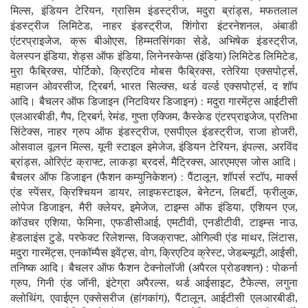
मिल्स, इंडियन टेरियन, ग्रासिम इंडस्ट्रीज, मदुरा ब्रांड्स, मफतलाल
इंडस्ट्रीज लिमिटेड, नाहर इंडस्ट्रीज, शिंगोरा इंटरनेशनल, अंबाडी
एंटरप्राइजेज, क्रू बीओएस, हिम्मतसिंगका सेडे, अभिषेक इंडस्ट्रीज,
वेलस्पन इंडिया, शेड्स ऑफ इंडिया, लिनेनस्केप्स (इंडिया) लिमिटेड लिमिटेड,
मुरा फैब्रिक्स, पोर्टिको, क्रिएटिव मोबस फैब्रिक्स, रतेरिया एक्सपोर्ट्स,
महाजन ओवरसीज, ट्रिबर्ग, भारत सिल्क्स, थर्ड वर्ल्ड एक्सपोर्ट्स, द शॉप
आदि। बैचलर ऑफ डिजाइन (निटवियर डिजाइन) : मदुरा गारमेंट्स आईटीसी
एलआरबीडी, गैप, ट्रिबर्ग, रेमंड, गुप्ता एक्जिम, कैस्केड एंटरप्राइजेज, प्रतिभा
सिंटेक्स, नाहर ग्रुप ऑफ इंडस्ट्रीज, एसपीएल इंडस्ट्रीज, राजा होजरी,
ओसवाल वूलन मिल्स, यूनी स्टाइल इमेजेज, इंडियन टेरियन, इंपल्स, अरविंद
ब्रांड्स, ओरिएंट क्राफ्ट, लाकड़ा ब्रदर्स, मैट्रिक्स, आरएमएस जोस आदि।
बैचलर ऑफ डिजाइन (फैशन कम्युनिकेशन) : पैंटालून, शॉपर्स स्टॉप, मार्क्स
एंड स्पेंसर, क्रिश्चियन डायर, लाइफस्टाइल, बेनेटन, लिबर्टी, फ्रीलुक,
लोपेज डिजाइन, मैरी क्लेयर, इमेजेज, टाइम्स ऑफ इंडिया, एशियन एज,
कॉउचर एशिया, फेमिना, एफडीसीआई, एमटीवी, एनडीटीवी, टाइम्स नाउ,
हेडलाइंस टुडे, परफेक्ट रिलेशन्स, विजक्राफ्ट, ओगिल्वी एंड माथर, लिंटास,
मदुरा गारमेंट्स, एनकॉम्पैस इवेंट्स, वोग, क्रिएटिव क्रेस्ट, जेडब्ल्यूटी, आईसी,
तनिष्क आदि। बैचलर ऑफ फैशन टेक्नोलॉजी (अपैरल प्रोडक्शन) : पोकर्ना
ग्रुप, गिनी एंड जॉनी, इंटेग्रा अपैरल्स, थर्ड आईसाइट, टैफेल्स, लगुना
क्लोथिंग, एवाईएन एक्सेसरीज (हांगकांग), पैंटालून, आईटीसी एलआरबीडी,