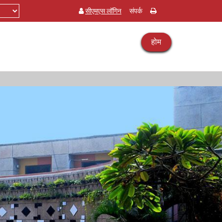
सीएमएस लॉगिन
संपर्क
होम