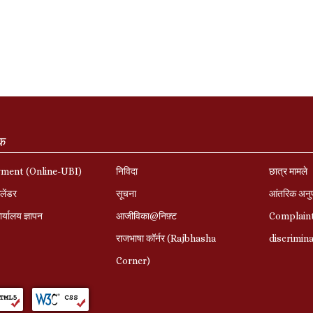
ंक
yment (Online-UBI)
निविदा
छात्र मामले
लेंडर
सूचना
आंतरिक अनु
र्यालय ज्ञापन
आजीविका@निफ़्ट
Complaint
राजभाषा कॉर्नर (Rajbhasha
discrimin
Corner)