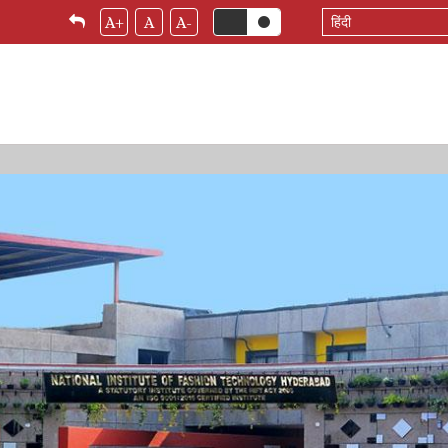
Select
A+
A
A-
your
language