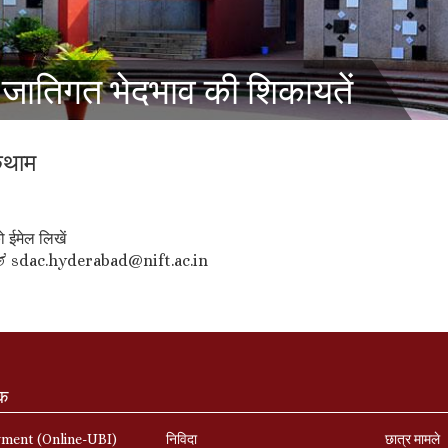
 जातिगत भेदभाव की शिकायतें
ोकथाम
 ईमेल लिखें
 & sdac.hyderabad@nift.ac.in
ंक
yment (Online-UBI)
निविदा
छात्र मामले