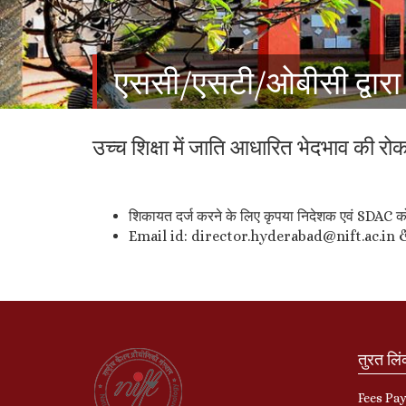
एससी/एसटी/ओबीसी द्वारा
उच्च शिक्षा में जाति आधारित भेदभाव की र
शिकायत दर्ज करने के लिए कृपया निदेशक एवं SDAC को
Email id: director.hyderabad@nift.ac.in
तुरत लि
Fees Pa