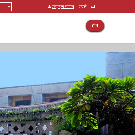
सीएमएस लॉगिन
संपर्क
होम