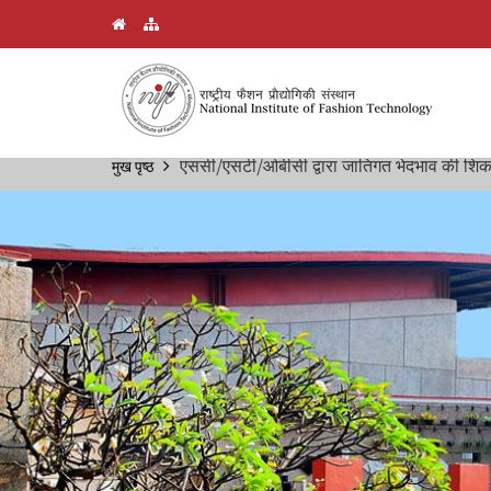
Skip
एससी/एसटी/ओबीसी द्वारा जातिगत भेदभाव की शिका
मुख पृष्ठ
Breadcrumb
to
main
content