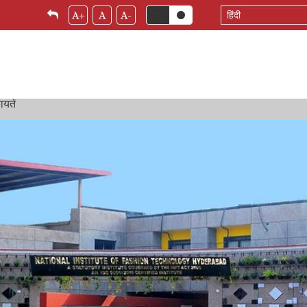
Select
A+
A
A-
your
language
यतें