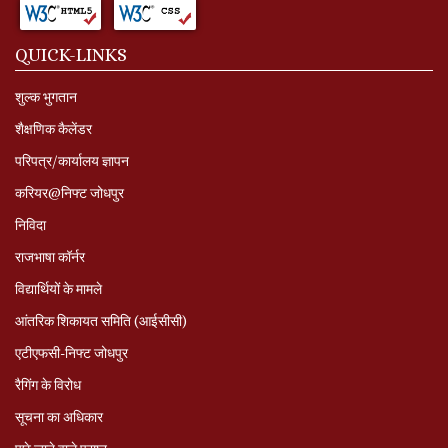
QUICK-LINKS
शुल्क भुगतान
शैक्षणिक कैलेंडर
परिपत्र/कार्यालय ज्ञापन
करियर@निफ्ट जोधपुर
निविदा
राजभाषा कॉर्नर
विद्यार्थियों के मामले
आंतरिक शिकायत समिति (आईसीसी)
एटीएफसी-निफ्ट जोधपुर
रैगिंग के विरोध
सूचना का अधिकार