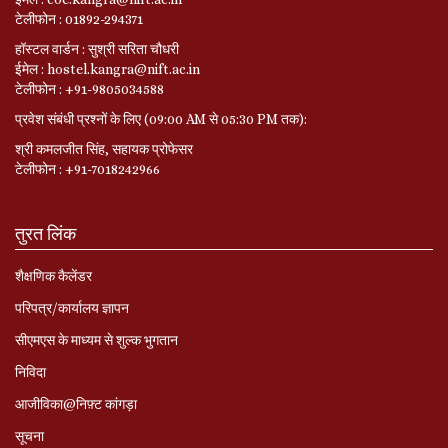
टेलीफोन : 01892-294371
हॉस्टल वार्डन : सुश्री सरिता चौधरी
ईमेल : hostel.kangra@nift.ac.in
टेलीफोन : +91-9805034588
प्रवेश संबंधी प्रश्नों के लिए (09:00 AM से 05:30 PM तक):
श्री कमलजीत सिंह, सहायक प्रोफेसर
टेलीफोन : +91-7018242966
तुरत लिंक
शैक्षणिक कैलेंडर
परिपत्र/कार्यालय ज्ञापन
सीएमएस के माध्यम से शुल्क भुगतान
निविदा
आजीविका@निफ़्ट कांगड़ा
सूचना