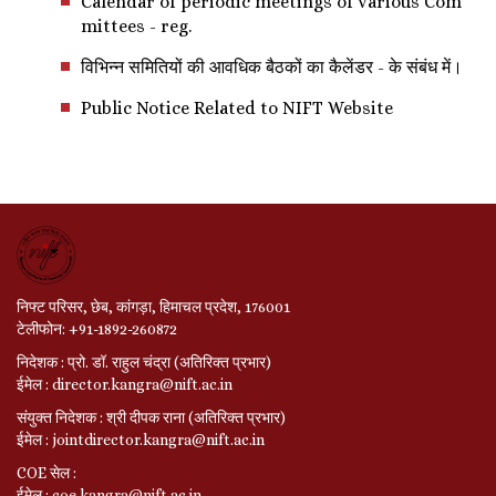
Calendar of periodic meetings of various Com
mittees - reg.
विभिन्न समितियों की आवधिक बैठकों का कैलेंडर - के संबंध में।
Public Notice Related to NIFT Website
निफ्ट परिसर, छेब, कांगड़ा, हिमाचल प्रदेश, 176001
टेलीफोन: +91-1892-260872
निदेशक : प्रो. डॉ. राहुल चंद्रा (अतिरिक्त प्रभार)
ईमेल : director.kangra@nift.ac.in
संयुक्त निदेशक : श्री दीपक राना (अतिरिक्त प्रभार)
ईमेल : jointdirector.kangra@nift.ac.in
COE सेल :
ईमेल : coe.kangra@nift.ac.in