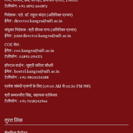
टेलीफोन: +91-1892-260872
निदेशक : प्रो. डॉ. राहुल चंद्रा (अतिरिक्त प्रभार)
ईमेल : director.kangra@nift.ac.in
संयुक्त निदेशक : श्री दीपक राना (अतिरिक्त प्रभार)
ईमेल : jointdirector.kangra@nift.ac.in
COE सेल :
ईमेल : coe.kangra@nift.ac.in
टेलीफोन : 01892-294371
हॉस्टल वार्डन : सुश्री सरिता चौधरी
ईमेल : hostel.kangra@nift.ac.in
टेलीफोन : +91-9805034588
प्रवेश संबंधी प्रश्नों के लिए (09:00 AM से 05:30 PM तक):
श्री कमलजीत सिंह, सहायक प्रोफेसर
टेलीफोन : +91-7018242966
तुरत लिंक
शैक्षणिक कैलेंडर