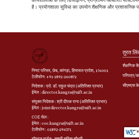
कार्यशालाओं के लिए डिजाइनिंग, प्रोग्रामिंग-आधारित सॉफ़्टवेयर
है। प्रयोगशाला सुविधा का उपयोग शैक्षणिक और प्रशासनिक प
तुरत लि
शैक्षणिक कै
निफ्ट परिसर, छेब, कांगड़ा, हिमाचल प्रदेश, 176001
परिपत्र/का
टेलीफोन: +91-1892-260872
सीएमएस के 
निदेशक : प्रो. डॉ. राहुल चंद्रा (अतिरिक्त प्रभार)
ईमेल : director.kangra@nift.ac.in
संयुक्त निदेशक : श्री दीपक राना (अतिरिक्त प्रभार)
ईमेल : jointdirector.kangra@nift.ac.in
COE सेल :
ईमेल : coe.kangra@nift.ac.in
टेलीफोन : 01892-294371
हॉस्टल वार्डन : सुश्री सरिता चौधरी