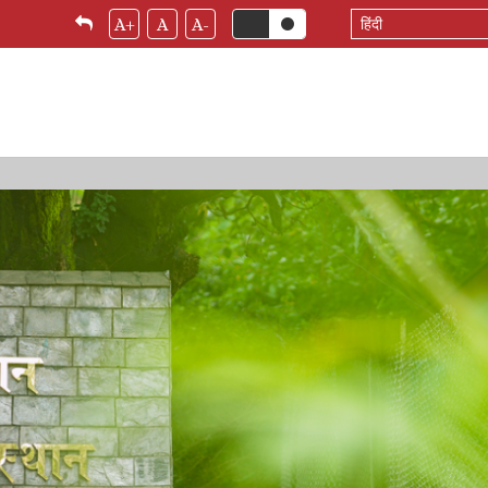
Select
A+
A
A-
your
language