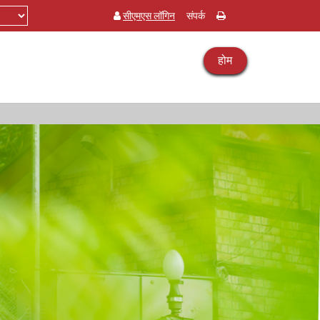
सीएमएस लॉगिन
संपर्क
होम