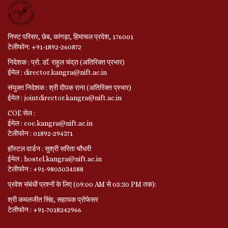
निफ्ट परिसर, छेब, कांगड़ा, हिमाचल प्रदेश, 176001
टेलीफोन: +91-1892-260872
निदेशक : प्रो. डॉ. राहुल चंद्रा (अतिरिक्त प्रभार)
ईमेल : director.kangra@nift.ac.in
संयुक्त निदेशक : श्री दीपक राना (अतिरिक्त प्रभार)
ईमेल : jointdirector.kangra@nift.ac.in
COE सेल :
ईमेल : coe.kangra@nift.ac.in
टेलीफोन : 01892-294371
हॉस्टल वार्डन : सुश्री सरिता चौधरी
ईमेल : hostel.kangra@nift.ac.in
टेलीफोन : +91-9805034588
प्रवेश संबंधी प्रश्नों के लिए (09:00 AM से 05:30 PM तक):
श्री कमलजीत सिंह, सहायक प्रोफेसर
टेलीफोन : +91-7018242966