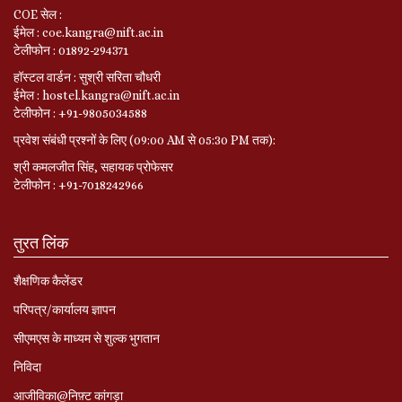
COE सेल :
ईमेल : coe.kangra@nift.ac.in
टेलीफोन : 01892-294371
हॉस्टल वार्डन : सुश्री सरिता चौधरी
ईमेल : hostel.kangra@nift.ac.in
टेलीफोन : +91-9805034588
प्रवेश संबंधी प्रश्नों के लिए (09:00 AM से 05:30 PM तक):
श्री कमलजीत सिंह, सहायक प्रोफेसर
टेलीफोन : +91-7018242966
तुरत लिंक
शैक्षणिक कैलेंडर
परिपत्र/कार्यालय ज्ञापन
सीएमएस के माध्यम से शुल्क भुगतान
निविदा
आजीविका@निफ़्ट कांगड़ा