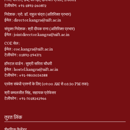
टेलीफोन: +91-1892-260872
निदेशक : प्रो. डॉ. राहुल चंद्रा (अतिरिक्त प्रभार)
ईमेल : director.kangra@nift.ac.in
संयुक्त निदेशक : श्री दीपक राना (अतिरिक्त प्रभार)
ईमेल : jointdirector.kangra@nift.ac.in
COE सेल :
ईमेल : coe.kangra@nift.ac.in
टेलीफोन : 01892-294371
हॉस्टल वार्डन : सुश्री सरिता चौधरी
ईमेल : hostel.kangra@nift.ac.in
टेलीफोन : +91-9805034588
प्रवेश संबंधी प्रश्नों के लिए (09:00 AM से 05:30 PM तक):
श्री कमलजीत सिंह, सहायक प्रोफेसर
टेलीफोन : +91-7018242966
तुरत लिंक
शैक्षणिक कैलेंडर