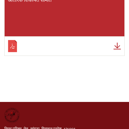
निफ्ट परिसर, छेब, कांगड़ा, हिमाचल प्रदेश, 176001