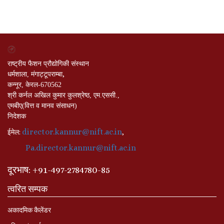
राष्ट्रीय फैशन प्रौद्योगिकी संस्थान
,
धर्मशाला, मंगाट्टूपराम्बा
कन्नूर, केरल-670562
श्री कर्नल अखिल कुमार कुलश्रेष्ठ, एम.एससी.,
एमबीए(वित्त व मानव संसाधन)
निदेशक
director.kannur@nift.ac.in
:
,
ईमेल
Pa.director.kannur@nift.ac.in
दूरभाष
: +
91-497-2784780-85
त्वरित सम्पक
अकादमिक कैलेंडर