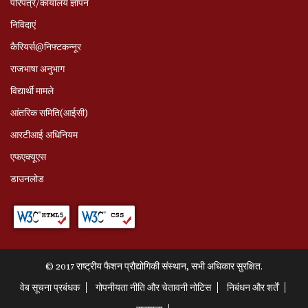
परिपत्र/कार्यालय ज्ञापन
निविदाएं
कैरियर्स@निफ्टकन्नूर
राजभाषा अनुभाग
विद्यार्थी मामले
आंतरिक समिति(आईसी)
आरटीआई अधिनियम
एफएक्यूएस
डाउनलोड
© 2017 राष्ट्रीय फैशन प्रौद्योगिकी संस्थान, सभी अधिकार सुरक्षित.
वेब सूचना प्रबंधक
गोपनीयता नीति और चेतावनी नोटिस
निबंधन और शर्तें