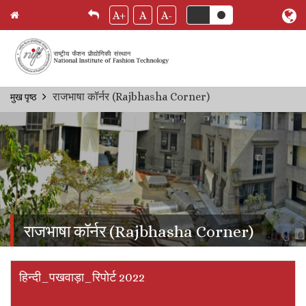
A+
A
A-
Skip
राजभाषा कॉर्नर (Rajbhasha Corner)
मुख पृष्ठ
Breadcrumb
to
main
content
राजभाषा कॉर्नर (Rajbhasha Corner)
हिन्दी_पखवाड़ा_रिपोर्ट 2022