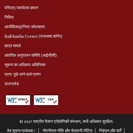
परिपत्र/कार्यालय ज्ञापन
निविदा
आजीविका@निफ़्ट कोलकाता
Rajbhasha Corner (राजभाषा कॉर्नर)
छात्र मामले
आंतरिक अनुपालन समिति (आईसीसी)
सूचना का अधिकार अधिनियम
प्राय: पूछे जाने वाले प्रश्‍न
डाउनलोड
© 2017 राष्ट्रीय फैशन प्रौद्योगिकी संस्थान, सभी अधिकार सुरक्षित.
वेब सूचना प्रबंधक।
गोपनीयता नीति और चेतावनी नोटिस
निबंधन और शर्तें