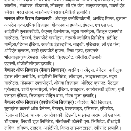
कौतोंस , लैकोस्ट, लैंडमार्क, लीवाइस, ली एंड फंग, लाइफस्टाइल, मार्क्स एंड
स्पेंसर, मस्त लंका, मककेनएरिक्ससन,मैकिंसे इत्यादि।
मास्टर ऑफ फ़ैशन टेक्नालजी
: अंबात्तूर क्लोदिंगकंपनी, अरविंद मिल्स, बुसाना
आपरेल ग्रुप,एपिक डिज़ाइन, गोकलदास इमजेस, इंपल्स, एच एंड एम,
आईटीसी एलआरबीडी, केएसए टेक्नोपाक, मदुरा गारमेंट्स, पैंटलून एक्सपोर्ट
गारमेंट्स, ट्रिबर्ग, टेक्सपोर्ट गारमेंट्स, नेटवर्क क्लोदिंग लिमिटेड, इंटीमेट
गार्मेंट्स,पेटेक्स इंडिया, आलोक इंडस्ट्रीज, नाइकी, एडिडास, ली एंड फंग,
ओरिएंट क्राफ्ट, शाही एक्सपोर्ट हाउस, रिचा ग्रुप, एलएनजे
भीलवाड़ाग्रुप,रेमंड्स, ब्लैकबेरी, क्रिएटनेट, कौतोंस,लैंडमार्क,
एएमसी,ओजीटीसीग्रुपइत्यादि।
बैचलर ऑफ डिजाइन (फैशन डिजाइन)
: अरविंद गारमेंट्स, बेनेटन, फ्रीलुक,
इंडस लीग क्लोथिंग, आईटीसी लिमिटेड, लीवाइस , लाइफस्टाइल, मदुरा
गारमेंट्स, मॉडलमा एक्सपोर्ट्स, ओमेगा डिज़ाइन, ओरिएंट क्राफ्ट, पैंटलून,
प्रोलाइन, शाही एक्सपोर्ट्स, स्पैन इंडिया, स्पाइकर, स्वारोवस्की इंडिया, यूनी
स्टाइल इंडिया, डिजाइनर रोहित बाल, गौरव गुप्ता इत्यादि।
बैचलर ऑफ डिज़ाइन (एक्सेसरीज़ डिज़ाइन)
: गोदरेज, मैटी डिज़ाइन,
यूनाइटेड कलर्स ऑफ बेनेटन, पैंटलून, वेस्टसाइड, एडिडास, एपिसोड,
रिलायंस रिटेल, चारबन, स्वारोवस्की, टिफ़नी, माइकल अराम, ली एंड फंग,
डी'दमास, लिबर्टी शूज़ लिमिटेड, गीतांजली ज्वेलेरी प्रा. लिमिटेड, वीआईपी
लगिज, तनिष्क, टाइटन, आईटीसी, विल्स लाइफस्टाइल, रवीसांट इत्यादि।