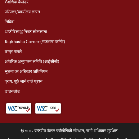
शैक्षणिक कैलेंडर
परिपत्र/कार्यालय ज्ञापन
निविदा
आजीविका@निफ़्ट कोलकाता
Rajbhasha Corner (राजभाषा कॉर्नर)
छात्र मामले
आंतरिक अनुपालन समिति (आईसीसी)
सूचना का अधिकार अधिनियम
प्राय: पूछे जाने वाले प्रश्‍न
डाउनलोड
© 2017 राष्ट्रीय फैशन प्रौद्योगिकी संस्थान, सभी अधिकार सुरक्षित.