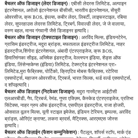
बैचलर ऑफ डिजाइन (लेदर डिजाइन)
: एबीसी लेदरस लिमिटेड, अल्पाइन
इंटरनेशनल, अपोलो इंटरनेशनल बीसीसी, भारतीय इंटरनेशनल, सेंचुरी
ओवरसीज, क्रू BOS, इंपल्स, कबीर लेदर, लिबर्टी, लाइफस्टाइल, रबिया
लेदर, सुपरहाउस लेदरस लिमिटेड, ट्रिबर्ग, विवाल्डी लेदर, जे जे वालाया,
वरुण बहल, मानव गंगवानी जैसे डिजाइनर इत्यादि।
बैचलर ऑफ डिजाइन (टेक्सटाइल डिजाइन)
: अरविंद मिल्स, इंडियनटेरेन,
ग्रासिम इंडस्ट्रीज, मदुरा ब्रांड्स, मफतलाल इंडस्ट्रीज लिमिटेड, नाहर
इंडस्ट्रीज,शिंगोरा इंटरनेशनल, अंबादी एंटरप्राइजेज, क्रू BOS,
हिमात्सिंगका सीइड, अभिषेक इंडस्ट्रीज, वेल्ल्स्पन इंडिया, शेड्स ऑफ
इंडिया, लिंसेन्सकेप्स (इंडिया) लिमिटेड, टेक्स्ट्रेड इंटरनेशनल प्रा॰
लिमिटेड,मुरा फैब्रिक्स, पोर्टिको, क्रिएटिव मोबस फैब्रिक्स, रटेरिया
एक्सपोर्ट्स, महाजन ओवरसीज, ट्रिबर्ज, भारत सिल्क, थर्ड वर्ल्ड एक्सपोर्ट्स,
द शॉपइत्यादि।
बैचलर ऑफ डिज़ाइन (निटवेअर डिजाइन)
: मदुरा गारमेंट्स आईटीसी
एलआरबीडी, गैप, ट्रिबर्ज, रेमंड, गुप्ता एक्ज़िम, कैस्केड एंटरप्राइजेज, प्रतिभा
सिंटेक्स, नाहर ग्रुप ऑफ इंडस्ट्रीज, एसपीएल इंडस्ट्रीज, राजा होजरी,
ओसवाल वूलन मिल्स, यूनी स्टाइल इमेजेस, इंडियन टेरियन, इम्पल्स, अरविंद
ब्रांड्स, ओरिएंट क्राफ्ट, लकरा ब्रदर्स, मैट्रिक्स, आरएमएस जोस्स
इत्यादि।
बैचलर ऑफ डिज़ाईन (फैशन कम्युनिकेशन)
: पैंटलून, शॉपर्स स्टॉप, मार्क एंड