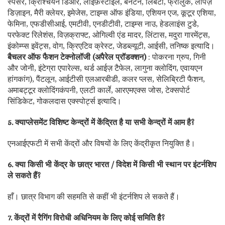
स्पेंसर, क्रिश्चियन डिओर, लाइफ़स्टाइल, बेनेटन, लिबर्टी, फ्रीलुक, लोपेज़
डिज़ाइन, मैरी क्लेयर, इमेजेस, टाइम्स ऑफ इंडिया, एशियन एज, कूटूर एशिया,
फेमिना, एफडीसीआई, एमटीवी, एनडीटीवी, टाइम्स नाउ, हेडलाइंस टुडे,
परफेक्ट रिलेशंस, विज़क्राफ्ट, ओगिल्वी एंड मादर, लिंटास, मदुरा गारमेंट्स,
इंकोम्प्स इवेंट्स, वोग, क्रिएटिव क्रेस्ट, जेडब्ल्यूटी, आईसी, तनिष्क इत्यादि।
बैचलर ऑफ फैशन टेक्नोलॉजी (अपैरेल प्रॉडक्शन)
: पोकरना ग्रुप, गिनी
और जोनी, इंटेग्रा एपारेल्स, थर्ड आईज़ टैफेल, लागुना क्लोदिंग, एवायएन
हांगकांग), पैंटलून, आईटीसी एलआरबीडी, कलर प्लस, सेलिब्रिटी फैशन,
अमाबट्टूर क्लोदिंगकंपनी, एलटी कार्ले, आरएमएक्स जोस, टेक्सपोर्ट
सिंडिकेट, गोकलदास एक्स्पोर्ट्स इत्यादि।
5. क्याप्लेसमेंट विशिष्ट केन्द्रों में केंद्रित है या सभी केन्द्रों में आम है?
एनआईएफटी में सभी केंद्रों और विषयों के लिए केंद्रीकृत नियुक्ति है।
6. क्या किसी भी केंद्र के छात्र भारत / विदेश में किसी भी स्थान पर इंटर्नशिप
ले सकते हैं?
हाँ। छात्र विभाग की सहमति से कहीं भी इंटर्नशिप ले सकते हैं।
7. केंद्रों में रैगिंग विरोधी अधिनियम के लिए कोई समिति है?