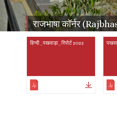
राजभाषा कॉर्नर (Rajbh
हिन्दी_पखवाड़ा_रिपोर्ट 2022
पखवा