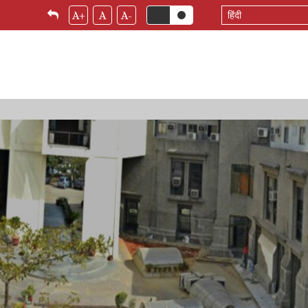
Select
A+
A
A-
your
language