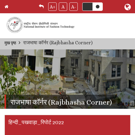
A+
A
A-
Skip
राजभाषा कॉर्नर (Rajbhasha Corner)
मुख पृष्ठ
Breadcrumb
to
main
content
राजभाषा कॉर्नर (Rajbhasha Corner)
हिन्दी_पखवाड़ा_रिपोर्ट 2022