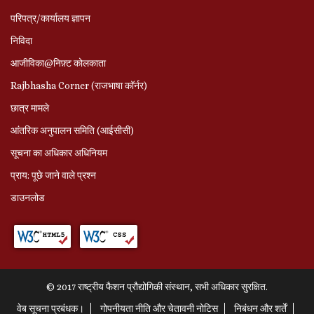
परिपत्र/कार्यालय ज्ञापन
निविदा
आजीविका@निफ़्ट कोलकाता
Rajbhasha Corner (राजभाषा कॉर्नर)
छात्र मामले
आंतरिक अनुपालन समिति (आईसीसी)
सूचना का अधिकार अधिनियम
प्राय: पूछे जाने वाले प्रश्‍न
डाउनलोड
© 2017 राष्ट्रीय फैशन प्रौद्योगिकी संस्थान, सभी अधिकार सुरक्षित.
वेब सूचना प्रबंधक।
गोपनीयता नीति और चेतावनी नोटिस
निबंधन और शर्तें