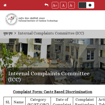
A+
A
A-
Skip
Internal Complaints Committee (ICC)
मुख पृष्ठ
Breadcrumb
to
main
content
Internal Complaints Committee
(ICC)
Complaint Form: Caste Based Discrimination
Category
Date of
Complaint
Act
SL
Name
(SC/ST/OBC)
Complaint
Particulars
Ta