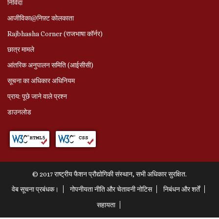
निविदा
आजीविका@निफ़्ट कोलकाता
Rajbhasha Corner (राजभाषा कॉर्नर)
छात्र मामले
आंतरिक अनुपालन समिति (आईसीसी)
सूचना का अधिकार अधिनियम
प्राय: पूछे जाने वाले प्रश्‍न
डाउनलोड
© 2017 राष्ट्रीय फैशन प्रौद्योगिकी संस्थान, सभी अधिकार सुरक्षित.
वेब सूचना प्रबंधक।
गोपनीयता नीति और चेतावनी नोटिस
निबंधन और शर्तें
सहायता