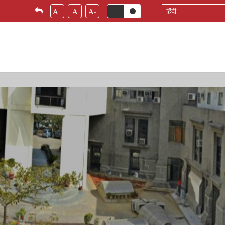
Select
A+
A
A-
your
language