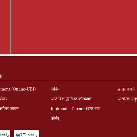
ंक
yment (Online-UBI)
निविदा
छात्र मामले
लेंडर
आजीविका@निफ़्ट कोलकाता
आंतरिक अनु
र्यालय ज्ञापन
Rajbhasha Corner (राजभाषा
कॉर्नर)