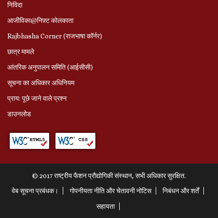
निविदा
आजीविका@निफ़्ट कोलकाता
Rajbhasha Corner (राजभाषा कॉर्नर)
छात्र मामले
आंतरिक अनुपालन समिति (आईसीसी)
सूचना का अधिकार अधिनियम
प्राय: पूछे जाने वाले प्रश्‍न
डाउनलोड
© 2017 राष्ट्रीय फैशन प्रौद्योगिकी संस्थान, सभी अधिकार सुरक्षित.
वेब सूचना प्रबंधक।
गोपनीयता नीति और चेतावनी नोटिस
निबंधन और शर्तें
सहायता