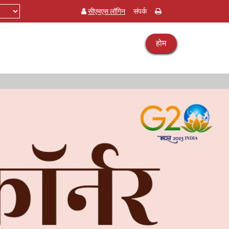
सीएमएस लॉगिन
संपर्क
होम