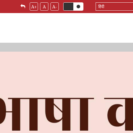
Select
A+
A
A-
your
language