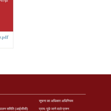
खवाड़ा
2.pdf
सूचना का अधिकार अधिनियम
पालन समिति (आईसीसी)
प्राय: पूछे जाने वाले प्रश्‍न