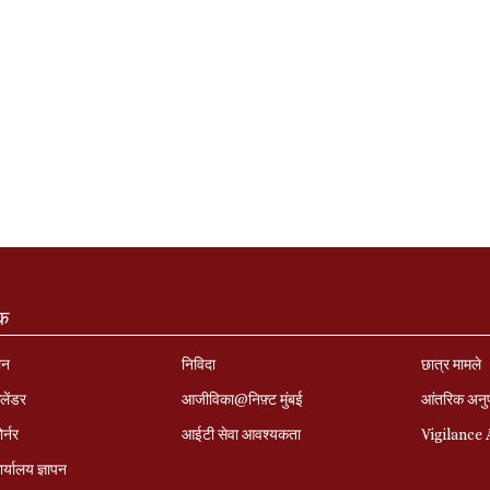
ंक
ान
निविदा
छात्र मामले
लेंडर
आजीविका@निफ़्ट मुंबई
आंतरिक अनु
र्नर
आईटी सेवा आवश्यकता
Vigilance
र्यालय ज्ञापन