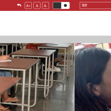
Select
A+
A
A-
your
language