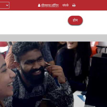
सीएमएस लॉगिन
संपर्क
होम