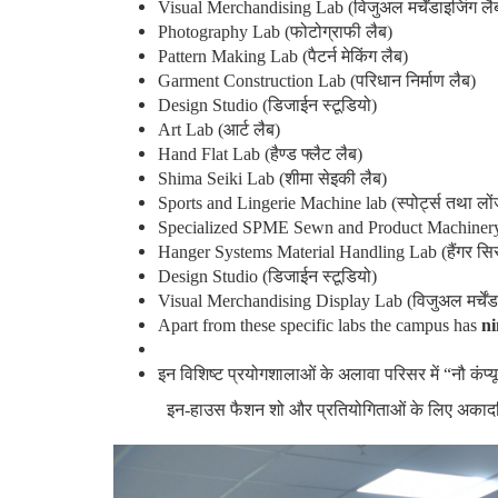
Visual Merchandising Lab
(विजुअल मर्चेंडाइजिंग लै
Photography Lab
(फोटोग्राफी लैब)
Pattern Making Lab
(पैटर्न मेकिंग लैब)
Garment Construction Lab
(परिधान निर्माण लैब)
Design Studio
(डिजाईन स्टूडियो)
Art Lab
(आर्ट लैब)
Hand Flat Lab
(हैण्ड फ्लैट लैब)
Shima Seiki Lab
(शीमा सेइकी लैब)
Sports and Lingerie Machine lab
(स्पोर्ट्स तथा ल
Specialized SPME Sewn and Product Machiner
Hanger Systems Material Handling Lab
(हैंगर सि
Design Studio
(डिजाईन स्टूडियो)
Visual Merchandising Display Lab
(विजुअल मर्चेंड
Apart from these specific labs the campus has
ni
इन विशिष्ट प्रयोगशालाओं के अलावा परिसर में “नौ कंप्य
इन-हाउस फैशन शो और प्रतियोगिताओं के लिए अकाद