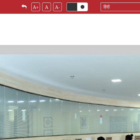
Select
A+
A
A-
your
language