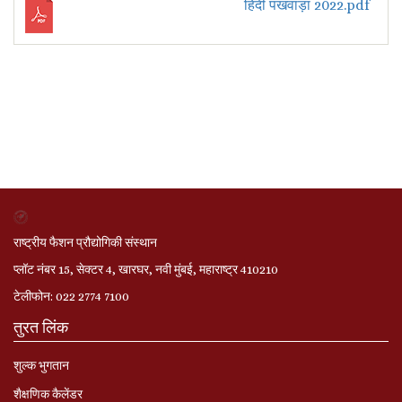
हिंदी पखवाड़ा 2022.pdf
राष्ट्रीय फैशन प्रौद्योगिकी संस्थान
प्लॉट नंबर 15, सेक्टर 4, खारघर, नवी मुंबई, महाराष्ट्र 410210
टेलीफोन: 022 2774 7100
तुरत लिंक
शुल्क भुगतान
शैक्षणिक कैलेंडर