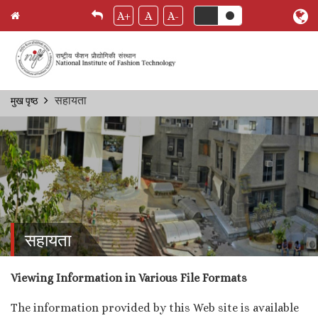
A+
A
A-
Skip
सहायता
मुख पृष्ठ
Breadcrumb
to
main
content
सहायता
Viewing Information in Various File Formats
The information provided by this Web site is available