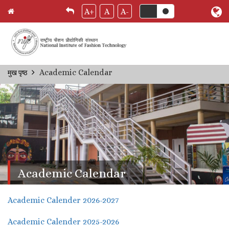
A+
A
A-
Skip
Academic Calendar
मुख पृष्ठ
Breadcrumb
to
main
content
Academic Calendar
Academic Calender 2026-2027
Academic Calender 2025-2026