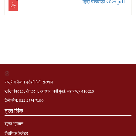
हिंदी पखवाड़ा 2022.pdf
राष्ट्रीय फैशन प्रौद्योगिकी संस्थान
प्लॉट नंबर 15, सेक्टर 4, खारघर, नवी मुंबई, महाराष्ट्र 410210
टेलीफोन: 022 2774 7100
तुरत लिंक
शुल्क भुगतान
शैक्षणिक कैलेंडर