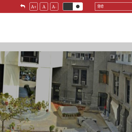
Select
A+
A
A-
your
language