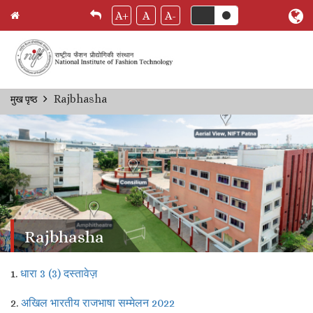
A+
A
A-
Skip
Rajbhasha
मुख पृष्ठ
Breadcrumb
to
main
content
Rajbhasha
1.
धारा 3 (3) दस्तावेज़
2.
अखिल भारतीय राजभाषा सम्मेलन 2022