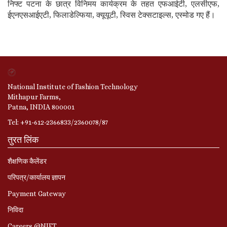
निफ्ट पटना के छात्र विनिमय कार्यक्रम के तहत एफआईटी, एलसीएफ,
ईएनएसआईएटी, फिलाडेल्फिया, क्यूयूटी, स्विस टेक्सटाइल्स, एस्मोड गए हैं।
National Institute of Fashion Technology
Mithapur Farms,
Patna, INDIA 800001
Tel: +91-612-2366833/2360078/87
तुरत लिंक
शैक्षणिक कैलेंडर
परिपत्र/कार्यालय ज्ञापन
Payment Gateway
निविदा
Careers @NIFT