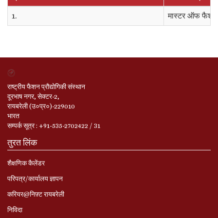
1.
मास्टर ऑफ फैशन 
राष्ट्रीय फैशन प्रौद्योगिकी संस्थान
दूरभाष नगर, सेक्टर-2,
रायबरेली (उ०प्र०)-229010
भारत
सम्‍पर्क सूत्र : +91-535-2702422 / 31
तुरत लिंक
शैक्षणिक कैलेंडर
परिपत्र/कार्यालय ज्ञापन
करियर@निफ़्ट रायबरेली
निविदा