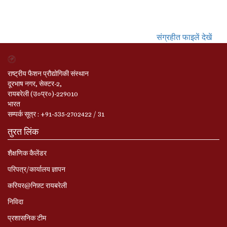
संग्रहीत फाइलें देखें
राष्ट्रीय फैशन प्रौद्योगिकी संस्थान
दूरभाष नगर, सेक्टर-2,
रायबरेली (उ०प्र०)-229010
भारत
सम्‍पर्क सूत्र : +91-535-2702422 / 31
तुरत लिंक
शैक्षणिक कैलेंडर
परिपत्र/कार्यालय ज्ञापन
करियर@निफ़्ट रायबरेली
निविदा
प्रशासनिक टीम