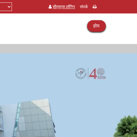
सीएमएस लॉगिन
संपर्क
होम