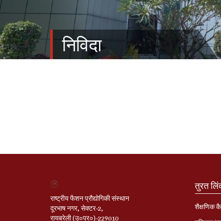
निविदा
तुरत लि
राष्ट्रीय फैशन प्रौद्योगिकी संस्थान
शैक्षणिक कै
दूरभाष नगर, सेक्टर-2,
रायबरेली (उ०प्र०)-229010