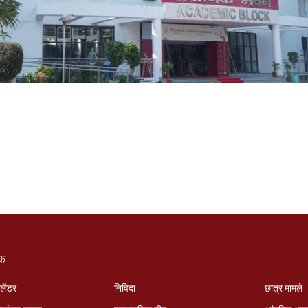
ंक
लेंडर
निविदा
छात्र मामले