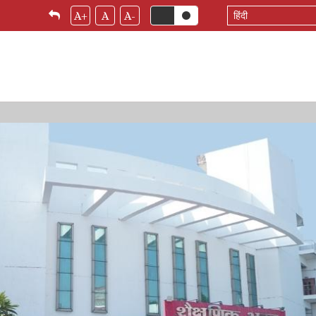
Select
A+
A
A-
your
language