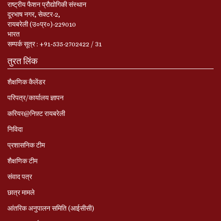
राष्ट्रीय फैशन प्रौद्योगिकी संस्थान
दूरभाष नगर, सेक्टर-2,
रायबरेली (उ०प्र०)-229010
भारत
सम्‍पर्क सूत्र : +91-535-2702422 / 31
तुरत लिंक
शैक्षणिक कैलेंडर
परिपत्र/कार्यालय ज्ञापन
करियर@निफ़्ट रायबरेली
निविदा
प्रशासनिक टीम
शैक्षणिक टीम
संवाद पत्र
छात्र मामले
आंतरिक अनुपालन समिति (आईसीसी)