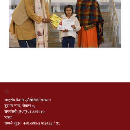
राष्ट्रीय फैशन प्रौद्योगिकी संस्थान
दूरभाष नगर, सेक्टर-2,
रायबरेली (उ०प्र०)-229010
भारत
सम्‍पर्क सूत्र : +91-535-2702422 / 31