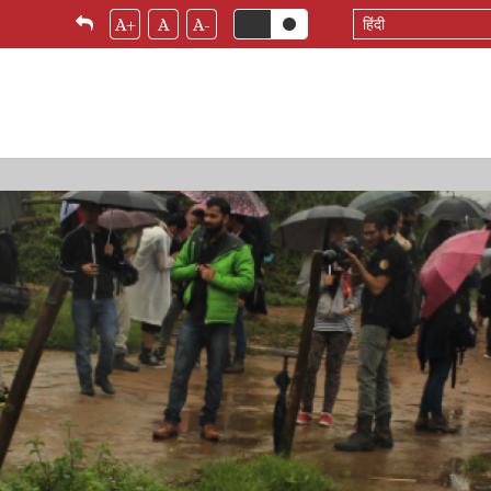
Select
A+
A
A-
your
language