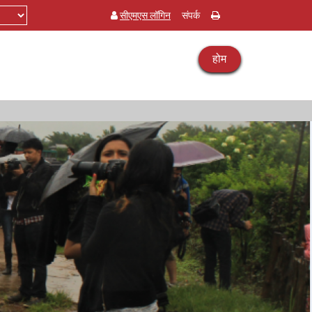
सीएमएस लॉगिन
संपर्क
होम