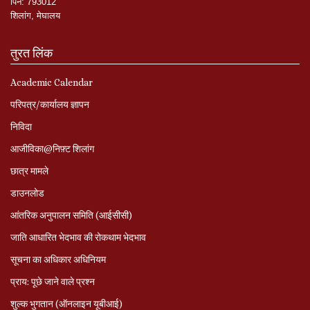
पिन
:
793012
शिलांग
,
मेघालय
तुरत लिंक
Academic Calendar
परिपत्र/कार्यालय ज्ञापन
निविदा
आजीविका@निफ़्ट शिलांग
छात्र मामले
डाउनलोड
आंतरिक अनुपालन समिति (आईसीसी)
जाति आधारित भेदभाव की रोकथाम भेदभाव
सूचना का अधिकार अधिनियम
प्राय: पूछे जाने वाले प्रश्‍न
शुल्क भुगतान (ऑनलाइन यूबीआई)