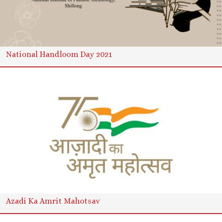
National Handloom Day 2021
Azadi Ka Amrit Mahotsav