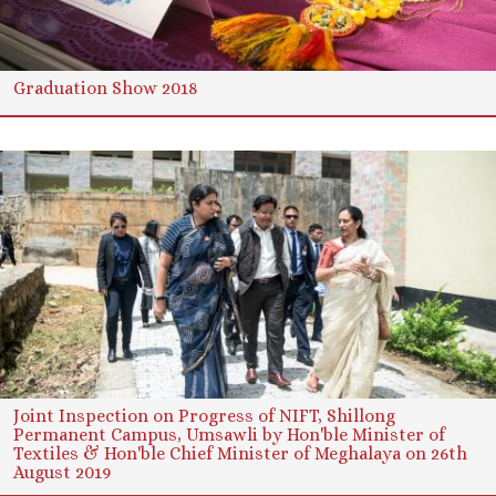
Graduation Show 2018
Joint Inspection on Progress of NIFT, Shillong
Permanent Campus, Umsawli by Hon'ble Minister of
Textiles & Hon'ble Chief Minister of Meghalaya on 26th
August 2019