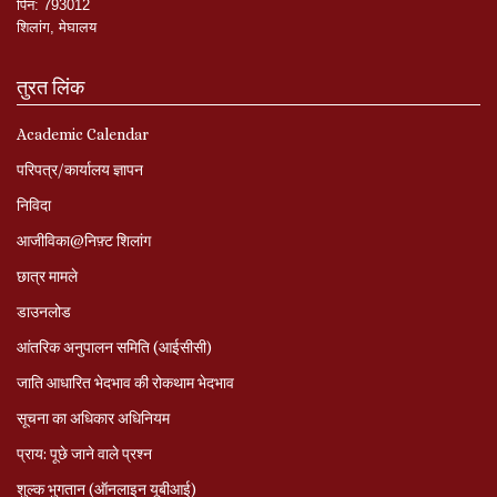
पिन
:
793012
शिलांग
,
मेघालय
तुरत लिंक
Academic Calendar
परिपत्र/कार्यालय ज्ञापन
निविदा
आजीविका@निफ़्ट शिलांग
छात्र मामले
डाउनलोड
आंतरिक अनुपालन समिति (आईसीसी)
जाति आधारित भेदभाव की रोकथाम भेदभाव
सूचना का अधिकार अधिनियम
प्राय: पूछे जाने वाले प्रश्‍न
शुल्क भुगतान (ऑनलाइन यूबीआई)