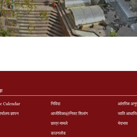
ंक
c Calendar
निविदा
आंतरिक अनु
र्यालय ज्ञापन
आजीविका@निफ़्ट शिलांग
जाति आधारि
छात्र मामले
भेदभाव
डाउनलोड