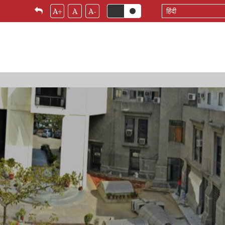
Select
A+
A
A-
your
language