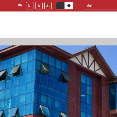
Select
A+
A
A-
your
language