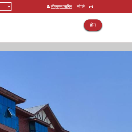
सीएमएस लॉगिन
संपर्क
होम