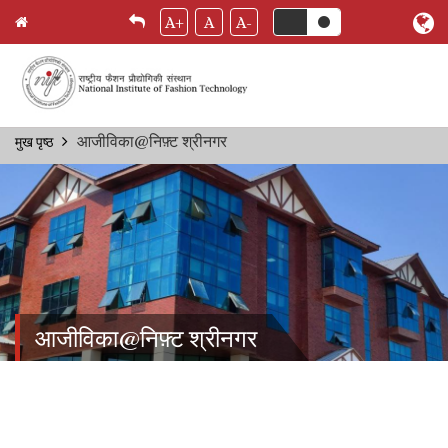
A+
A
A-
Skip
आजीविका@निफ़्ट श्रीनगर
मुख पृष्ठ
Breadcrumb
to
main
content
आजीविका@निफ़्ट श्रीनगर