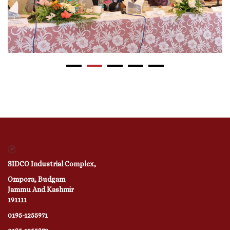
SIDCO Industrial Complex,
Ompora, Budgam
Jammu And Kashmir
191111
0195-1255971