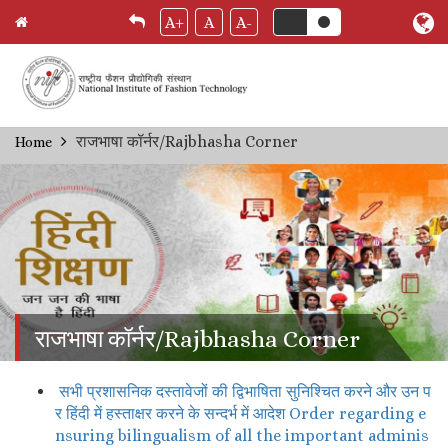
A+
A
A-
Skip
राजभाषा कॉर्नर/Rajbhasha Corner
Home
Breadcrumb
to
main
content
राजभाषा कॉर्नर/Rajbhasha Corner
सभी प्रशासनिक दस्तावेजों की द्विभाषिता सुनिश्चित करने और उन प
र हिंदी में हस्ताक्षर करने के सन्दर्भ में आदेश Order regarding e
nsuring bilingualism of all the important adminis