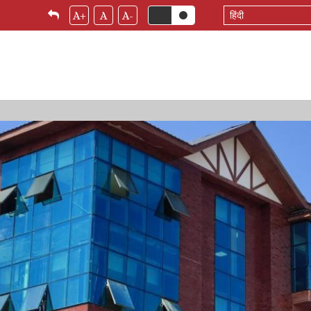
Select
A+
A
A-
your
language