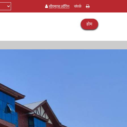
सीएमएस लॉगिन
संपर्क
होम