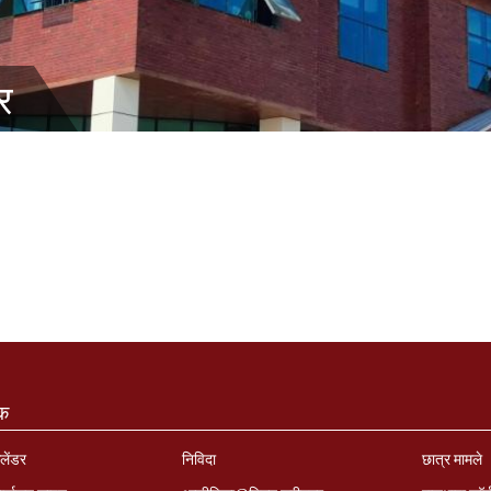
र
ंक
लेंडर
निविदा
छात्र मामले