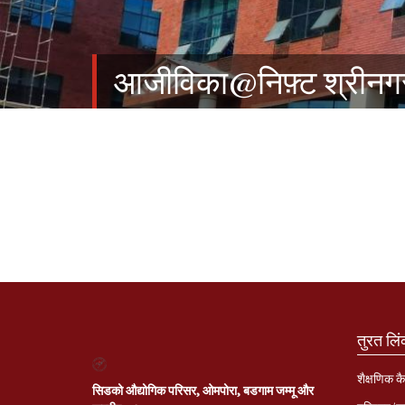
आजीविका@निफ़्ट श्रीनग
तुरत लि
शैक्षणिक कै
सिडको औद्योगिक परिसर, ओमपोरा, बडगाम जम्मू और