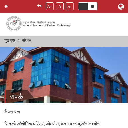
A+
A
A-
Skip
संपर्क
मुख पृष्ठ
Breadcrumb
to
main
content
संपर्क
कैंपस पता
सिडको औद्योगिक परिसर, ओमपोरा, बडगाम जम्मू और कश्मीर