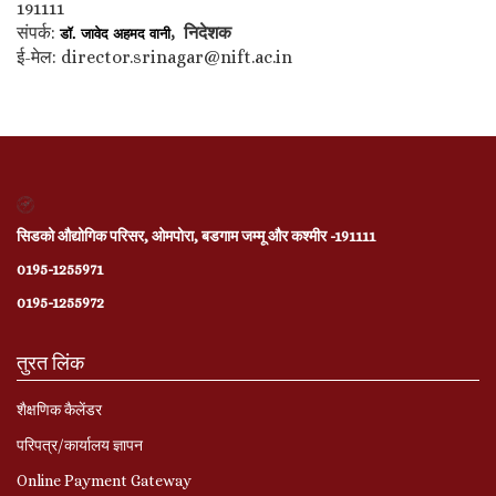
191111
संपर्क:
, निदेशक
डॉ. जावेद अहमद वानी
ई-मेल: director.srinagar@nift.ac.in
सिडको औद्योगिक परिसर, ओमपोरा, बडगाम जम्मू और कश्मीर -191111
0195-1255971
0195-1255972
तुरत लिंक
शैक्षणिक कैलेंडर
परिपत्र/कार्यालय ज्ञापन
Online Payment Gateway