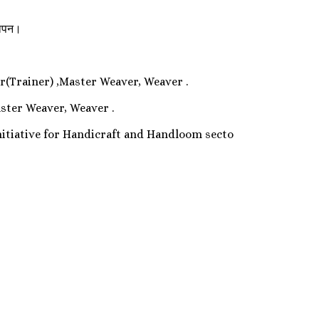
ञापन।
r(Trainer) ,Master Weaver, Weaver .
ster Weaver, Weaver .
nitiative for Handicraft and Handloom secto