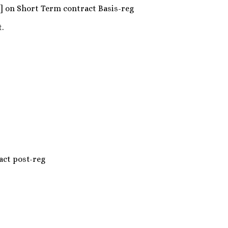
Civil] on Short Term contract Basis-reg
.
tract post-reg