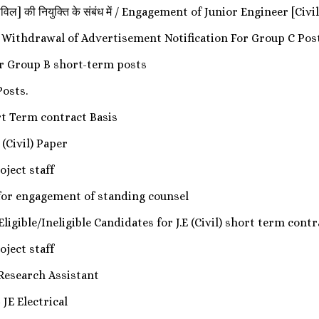
 [सिविल] की नियुक्ति के संबंध में / Engagement of Junior Engineer [
 लेना/ Withdrawal of Advertisement Notification For Group C Post
for Group B short-term posts
Posts.
t Term contract Basis
E (Civil) Paper
oject staff
s for engagement of standing counsel
st of Eligible/Ineligible Candidates for J.E (Civil) short term con
oject staff
Research Assistant
JE Electrical