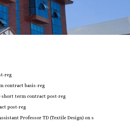
st-reg
 term contract basis-reg
(Civil) short term contract post-reg
tract post-reg
of Assistant Professor TD (Textile Design) on s