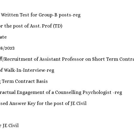
f Written Test for Group-B posts-reg
or the post of Asst. Prof (TD)
Date
08/2023
ी भर्ती/Recruitment of Assistant Professor on Short Term Contr
ing of Walk-In-Interview-reg
 Term Contract Basis
ि /Contractual Engagement of a Counselling Psychologist -reg
/Revised Answer Key for the post of JE Civil
r JE Civil