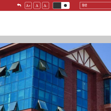
Select
A+
A
A-
your
language