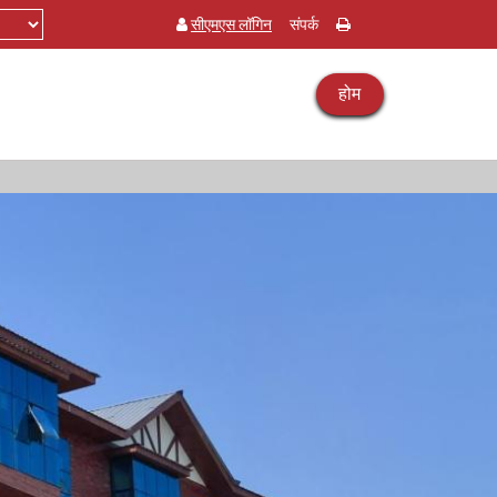
सीएमएस लॉगिन
संपर्क
होम