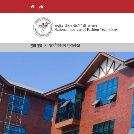
Skip
आजीविका पुरालेख
मुख पृष्ठ
Breadcrumb
to
main
content