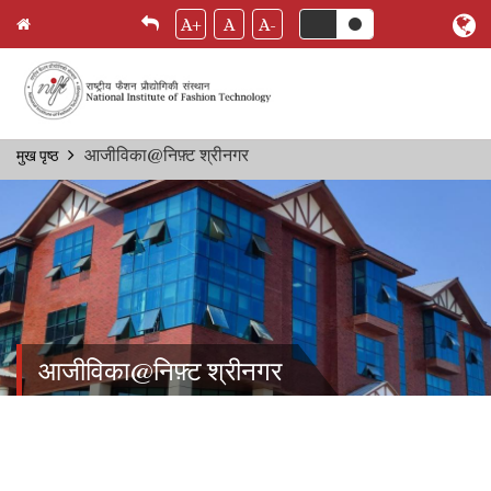
A+
A
A-
Skip
आजीविका@निफ़्ट श्रीनगर
मुख पृष्ठ
Breadcrumb
to
main
content
आजीविका@निफ़्ट श्रीनगर