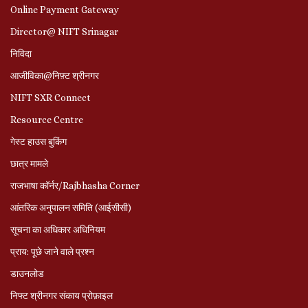
Online Payment Gateway
Director@ NIFT Srinagar
निविदा
आजीविका@निफ़्ट श्रीनगर
NIFT SXR Connect
Resource Centre
गेस्ट हाउस बुकिंग
छात्र मामले
राजभाषा कॉर्नर/Rajbhasha Corner
आंतरिक अनुपालन समिति (आईसीसी)
सूचना का अधिकार अधिनियम
प्राय: पूछे जाने वाले प्रश्‍न
डाउनलोड
निफ्ट श्रीनगर संकाय प्रोफ़ाइल