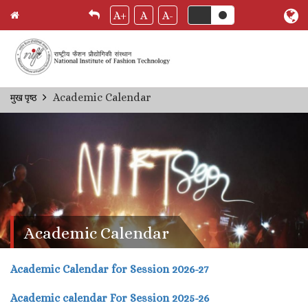
A+
A
A-
Skip
Academic Calendar
मुख पृष्ठ
Breadcrumb
to
main
content
Academic Calendar
Academic Calendar for Session 2026-27
Academic calendar For Session 2025-26