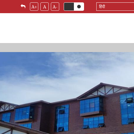
Select
A+
A
A-
your
language