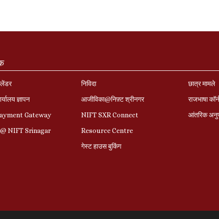
ंक
लेंडर
निविदा
छात्र मामले
र्यालय ज्ञापन
आजीविका@निफ़्ट श्रीनगर
राजभाषा कॉ
Payment Gateway
NIFT SXR Connect
आंतरिक अनु
r@ NIFT Srinagar
Resource Centre
गेस्ट हाउस बुकिंग