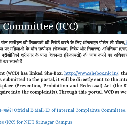
s Committee (ICC)
र यौन उत्पीड़न की शिकायतों की रिपोर्ट करने के लिए ऑनलाइन पोर्टल शी-बॉक्स,
्यस्थल पर महिलाओं के यौन उत्पीड़न (रोकथाम, निषेध और निवारण) अधिनियम 
प्रौद्योगिकी श्रीनगर के पास शिकायत (शिकायतों) की जांच करने का अधिकार क्ष
ी कर सकते हैं
nt (WCD) has linked She-Box,
http://www.shebox.nic.in/
, th
submitted to the portal, it will be directly sent to the I
ce (Prevention, Prohibition and Redressal) Act (the SH 
quire into the complaint(s). Through this portal, WCD as w
ई-मेल-आईडी Official E-Mail-ID of Internal Complaints Committee
ee (ICC) for NIFT Srinagar Campus