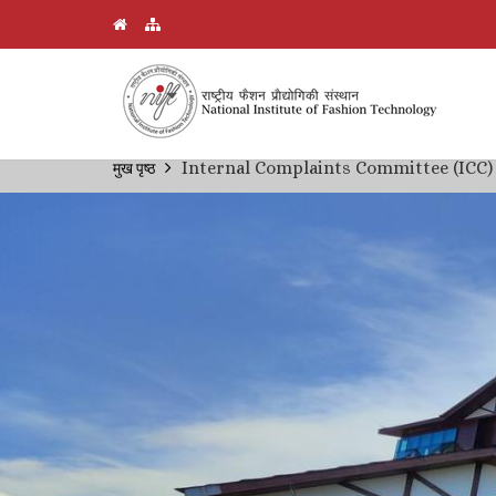
Skip
Internal Complaints Committee (ICC)
मुख पृष्ठ
Breadcrumb
to
main
content