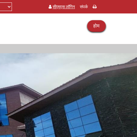
सीएमएस लॉगिन
संपर्क
होम