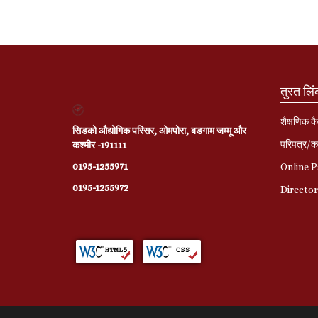
तुरत लि
शैक्षणिक कै
सिडको औद्योगिक परिसर, ओमपोरा, बडगाम जम्मू और
परिपत्र/का
कश्मीर -191111
0195-1255971
Online 
0195-1255972
Directo